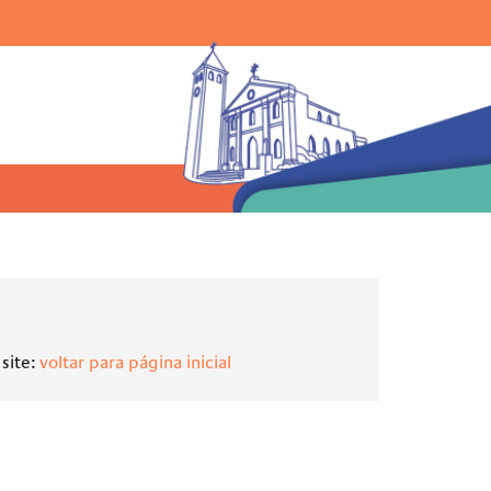
Ir para o menu |
Ir para a busca |
Ir para o rodapé
uisar:
site:
voltar para página inicial