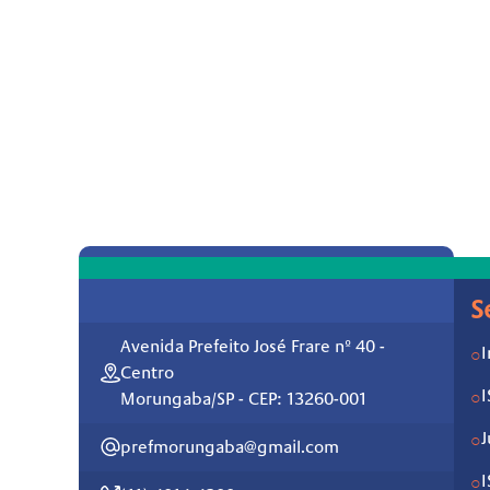
S
Avenida Prefeito José Frare nº 40 -
I
○
Centro
○
Morungaba/SP - CEP: 13260-001
J
○
prefmorungaba@gmail.com
○