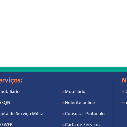
erviços:
N
mobiliário
Mobiliário
D
○
○
ISSQN
Holerite online
I
○
○
unta de Serviço Militar
Consultar Protocolo
○
ISSWEB
Carta de Serviços
○