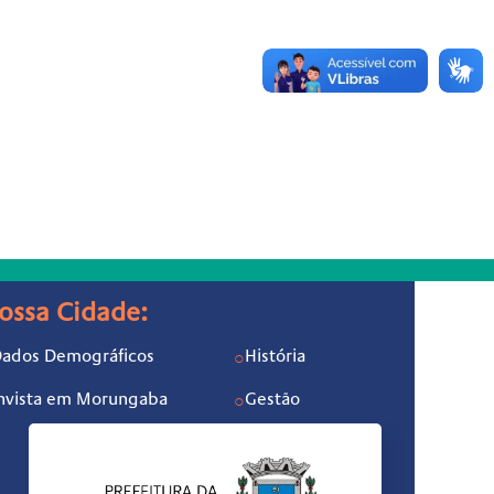
ossa Cidade:
ados Demográficos
História
○
nvista em Morungaba
Gestão
○