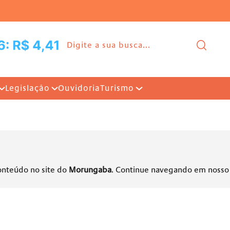
Ir para o conteúdo |
Pesq
Legislação
Ouvidoria
Turismo
onteúdo no site do
Morungaba
. Continue navegando em nosso 