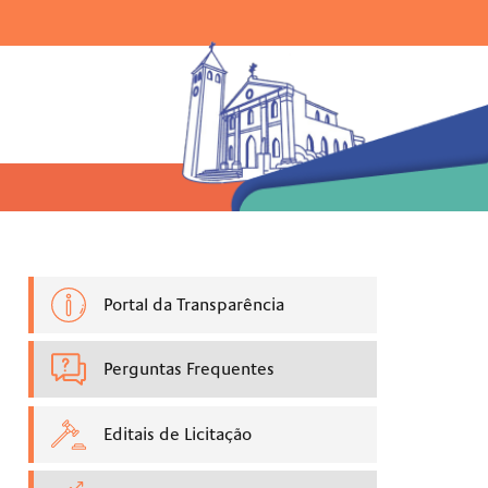
Ir para o menu |
Ir para a busca |
Ir para o rodapé
uisar:
Portal da Transparência
Perguntas Frequentes
Editais de Licitação