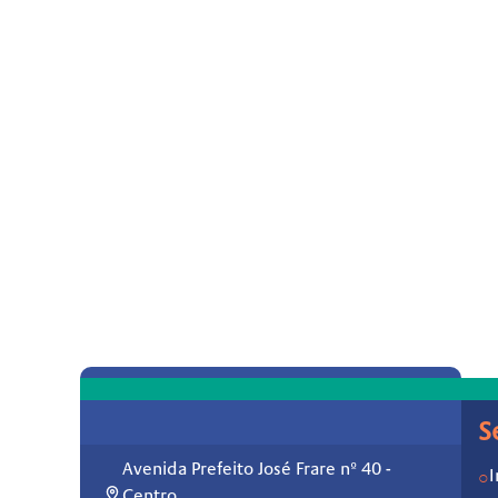
S
Avenida Prefeito José Frare nº 40 -
I
○
Centro