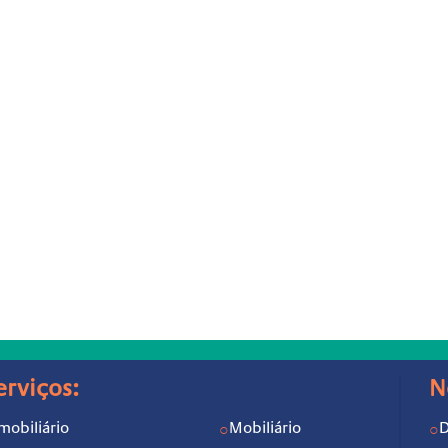
erviços:
N
mobiliário
Mobiliário
D
○
○