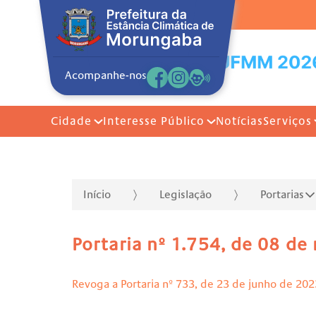
Acompanhe-nos
Cidade
Interesse Público
Notícias
Serviços
Início
Legislação
Portarias
Portaria nº 1.754, de 08 d
Revoga a Portaria nº 733, de 23 de junho de 202