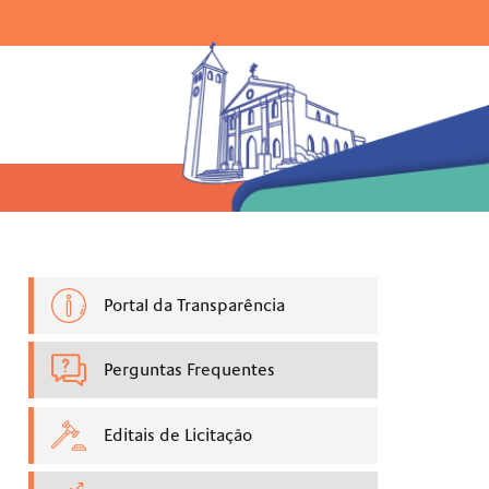
Ir para o menu |
Ir para a busca |
Ir para o rodapé
uisar:
Portal da Transparência
Perguntas Frequentes
Editais de Licitação