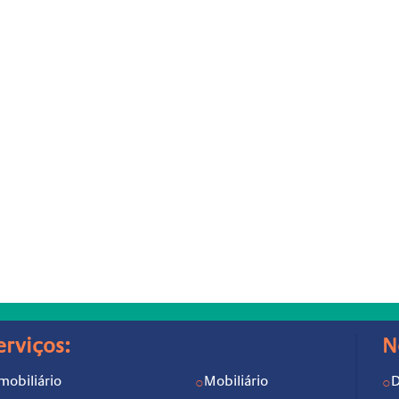
erviços:
N
mobiliário
Mobiliário
D
○
○