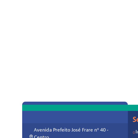
S
Avenida Prefeito José Frare nº 40 -
I
○
Centro