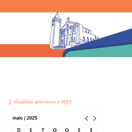
Ir para o menu |
Ir para a busca |
Ir para o rodapé
uisar:
Visualizar anteriores à 2023
maio / 2025
D
S
T
Q
Q
S
S