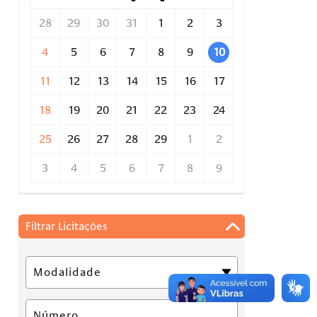
28
29
30
31
1
2
3
4
5
6
7
8
9
10
11
12
13
14
15
16
17
18
19
20
21
22
23
24
25
26
27
28
29
1
2
3
4
5
6
7
8
9
Filtrar Licitações