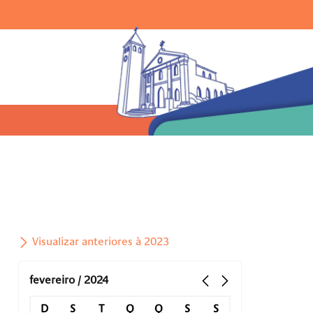
Ir para o menu |
Ir para a busca |
Ir para o rodapé
uisar:
Visualizar anteriores à 2023
fevereiro / 2024
D
S
T
Q
Q
S
S